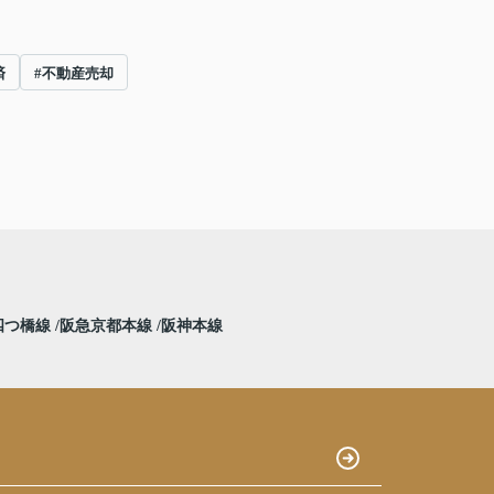
済
#不動産売却
四つ橋線
阪急京都本線
阪神本線