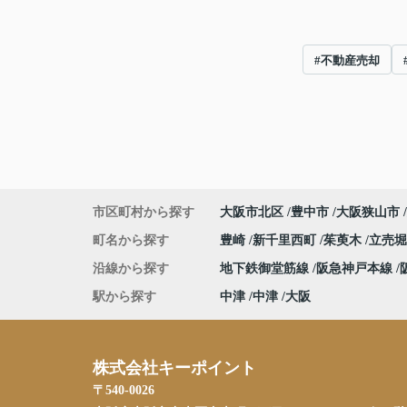
#不動産売却
市区町村から探す
大阪市北区
豊中市
大阪狭山市
町名から探す
豊崎
新千里西町
茱萸木
立売
沿線から探す
地下鉄御堂筋線
阪急神戸本線
駅から探す
中津
中津
大阪
株式会社キーポイント
〒540-0026