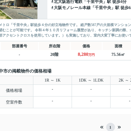
北大阪急行電鉄
「
千里中央
」駅 徒歩4分
大阪モノレール本線
「
千里中央
」駅 徒歩
メトロ「千里中央」駅徒歩４分の好立地物件です。 総戸数587戸の大規模マンショ
望むことが可能です。 令和４年１０月リフォーム履歴があり、キッチン新調の際、
部アクセントクロスを使用しています。）も実施しており、室内大変丁寧にお使いです
部屋番号
所在階
価格
面積
8,280
-
20階
75.56㎡
万円
中市の掲載物件の価格相場
1R ～ 1K
1DK ～ 1LDK
2K ～ 
-
-
-
価格相場
-
-
-
空室件数
1