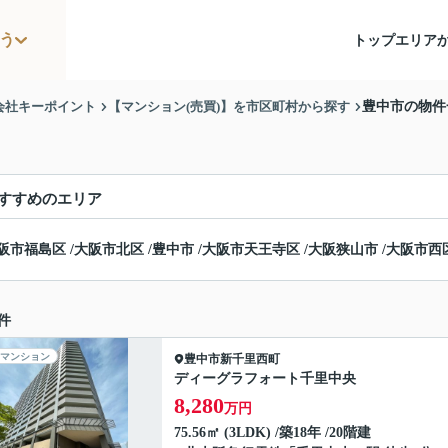
う
トップ
エリア
会社キーポイント
【マンション(売買)】を市区町村から探す
豊中市の物件
すすめのエリア
阪市福島区
/
大阪市北区
/
豊中市
/
大阪市天王寺区
/
大阪狭山市
/
大阪市西
件
マンション
豊中市
新千里西町
ディーグラフォート千里中央
8,280
万円
75.56㎡ (3LDK) /築18年 /20階建