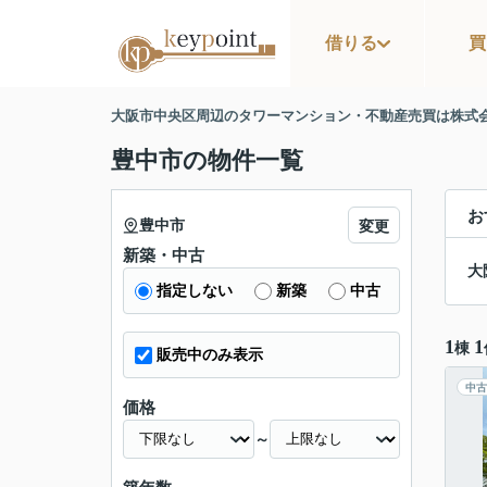
借りる
買
大阪市中央区周辺のタワーマンション・不動産売買は株式
豊中市の物件一覧
お
豊中市
変更
新築・中古
大
指定しない
新築
中古
1
1
棟
販売中のみ表示
中古
価格
～