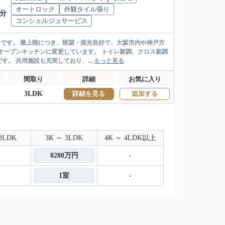
オートロック
外観タイル張り
6分
コンシェルジュサービス
ンです。 最上階につき、眺望・採光良好で、大阪市内や神戸方
オープンキッチンに変更しています。 トイレ新調、クロス新調
。 共用施設も充実しており、...
もっと見る
間取り
詳細
お気に入り
3LDK
詳細を見る
追加する
2LDK
3K ～ 3LDK
4K ～ 4LDK以上
8280万円
-
1室
-