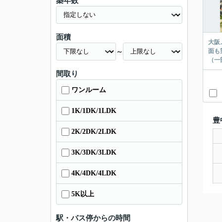
築年数
面積
大阪
面も
～
（一
間取り
ワンルーム
1K/1DK/1LDK
豊
2K/2DK/2LDK
3K/3DK/3LDK
4K/4DK/4LDK
5K以上
駅・バス停からの時間