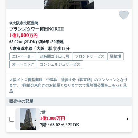
大阪市北区豊崎
ブランズタワー梅田NORTH
1
1,000
億
万円
63.02㎡ (2LDK) /築6年 /50階建
東海道本線「大阪」駅 徒歩12分
エレベーター
24時間ゴミ出し可
フロントサービス
駐輪場
オートロック
コンシェルジュサービス
大阪メトロ御堂筋線 中津駅 徒歩１分（駅直結）のマンションとなり
ます。 7階部分東向きのお部屋となりますので豊崎西公園を...
もっと見
る
販売中の部屋
7階
1億1,000万円
7階 / 63.02㎡ / 2LDK