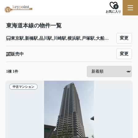
0
お気に入り
東海道本線の物件一覧
変更
東京駅,新橋駅,品川駅,川崎駅,横浜駅,戸塚駅,大船駅,藤沢駅,辻堂駅,茅ケ崎駅,平塚駅,大磯駅,二宮駅,国府津駅,鴨宮駅,小田原駅,早川駅,根府川駅,真鶴駅,湯河原駅,熱海駅,函南駅,三島駅,沼津駅,片浜駅,原駅,東田子の浦駅,吉原駅,富士駅,富士川駅,新蒲原駅,蒲原駅,由比駅,興津駅,清水駅,草薙駅,東静岡駅,静岡駅,安倍川駅,用宗駅,焼津駅,西焼津駅,藤枝駅,六合駅,島田駅,金谷駅,菊川駅,掛川駅,愛野駅,袋井駅,御厨駅,磐田駅,豊田町駅,天竜川駅,浜松駅,高塚駅,舞阪駅,弁天島駅,新居町駅,鷲津駅,新所原駅,二川駅,豊橋駅,西小坂井駅,愛知御津駅,三河大塚駅,三河三谷駅,蒲郡駅,三河塩津駅,三ケ根駅,幸田駅,相見駅,岡崎駅,西岡崎駅,安城駅,三河安城駅,東刈谷駅,野田新町駅,刈谷駅,逢妻駅,大府駅,共和駅,南大高駅,大高駅,笠寺駅,熱田駅,金山駅,尾頭橋駅,名古屋駅,枇杷島駅,清洲駅,稲沢駅,尾張一宮駅,木曽川駅,岐阜駅,西岐阜駅,穂積駅,大垣駅,荒尾駅,美濃赤坂駅,垂井駅,関ケ原駅,柏原駅,近江長岡駅,醒ケ井駅,米原駅,彦根駅,南彦根駅,河瀬駅,稲枝駅,能登川駅,安土駅,近江八幡駅,篠原駅,野洲駅,守山駅,栗東駅,草津駅,南草津駅,瀬田駅,石山駅,膳所駅,大津駅,山科駅,京都駅,西大路駅,桂川駅,向日町駅,長岡京駅,山崎駅,島本駅,高槻駅,摂津富田駅,ＪＲ総持寺駅,茨木駅,千里丘駅,岸辺駅,吹田駅,東淀川駅,新大阪駅,大阪駅,塚本駅,尼崎駅,立花駅,甲子園口駅,西宮駅,さくら夙川駅,芦屋駅,甲南山手駅,摂津本山駅,住吉駅,六甲道駅,摩耶駅,灘駅,三ノ宮駅,元町駅,神戸駅
変更
販売中
1
棟
1
件
中古マンション