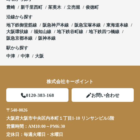
豊崎
新千里西町
茱萸木
立売堀
俊徳町
沿線から探す
地下鉄御堂筋線
阪急神戸本線
阪急宝塚本線
東海道本線
大阪環状線
福知山線
地下鉄谷町線
地下鉄四つ橋線
阪急京都本線
阪神本線
駅から探す
中津
中津
大阪
株式会社キーポイント
0120-383-168
お問い合わせ
〒540-0026
大阪府大阪市中央区内本町１丁目1-10 リンサンビル5階
営業時間：
AM10:00～PM6:30
定休日：
毎週火曜日・水曜日