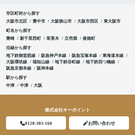
市区町村から探す
大阪市北区
豊中市
大阪狭山市
大阪市西区
東大阪市
町名から探す
豊崎
新千里西町
茱萸木
立売堀
俊徳町
沿線から探す
地下鉄御堂筋線
阪急神戸本線
阪急宝塚本線
東海道本線
大阪環状線
福知山線
地下鉄谷町線
地下鉄四つ橋線
阪急京都本線
阪神本線
駅から探す
中津
中津
大阪
株式会社キーポイント
0120-383-168
お問い合わせ