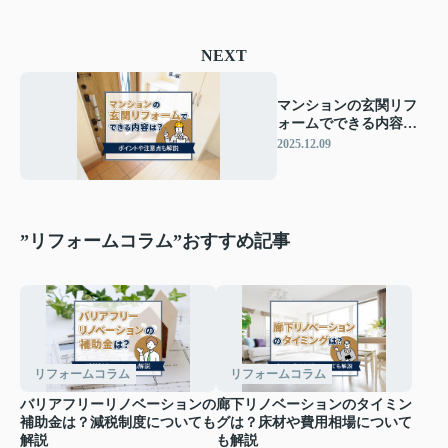
NEXT
マンションの玄関リフ
ォームでできる内容
は？ポイントや注意点
2025.12.09
も解説
”リフォームコラム”おすすめ記事
リフォームコラム
リフォームコラム
バリアフリーリノベーションの
廊下リノベーションのタイミン
補助金は？減税制度についても
グは？床材や費用相場について
解説
も解説