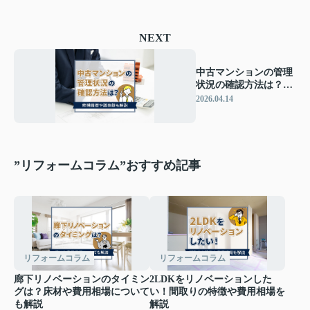
NEXT
中古マンションの管理
状況の確認方法は？修
繕履歴や議事録も解説
2026.04.14
”リフォームコラム”おすすめ記事
リフォームコラム
リフォームコラム
廊下リノベーションのタイミン
2LDKをリノベーションした
グは？床材や費用相場について
い！間取りの特徴や費用相場を
も解説
解説