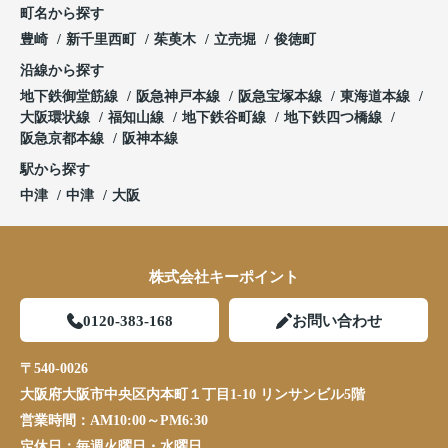
町名から探す
豊崎
新千里西町
茱萸木
立売堀
俊徳町
沿線から探す
地下鉄御堂筋線
阪急神戸本線
阪急宝塚本線
東海道本線
大阪環状線
福知山線
地下鉄谷町線
地下鉄四つ橋線
阪急京都本線
阪神本線
駅から探す
中津
中津
大阪
株式会社キーポイント
0120-383-168
お問い合わせ
〒540-0026
大阪府大阪市中央区内本町１丁目1-10 リンサンビル5階
営業時間：
AM10:00～PM6:30
定休日：
毎週火曜日・水曜日