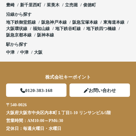
豊崎
新千里西町
茱萸木
立売堀
俊徳町
沿線から探す
地下鉄御堂筋線
阪急神戸本線
阪急宝塚本線
東海道本線
大阪環状線
福知山線
地下鉄谷町線
地下鉄四つ橋線
阪急京都本線
阪神本線
駅から探す
中津
中津
大阪
株式会社キーポイント
0120-383-168
お問い合わせ
〒540-0026
大阪府大阪市中央区内本町１丁目1-10 リンサンビル5階
営業時間：
AM10:00～PM6:30
定休日：
毎週火曜日・水曜日