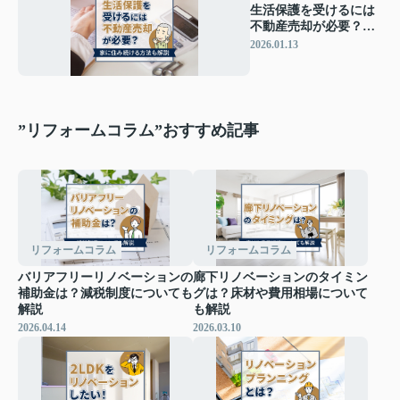
生活保護を受けるには
不動産売却が必要？家
に住み続ける方法も解
2026.01.13
説
”リフォームコラム”おすすめ記事
リフォームコラム
リフォームコラム
バリアフリーリノベーションの
廊下リノベーションのタイミン
補助金は？減税制度についても
グは？床材や費用相場について
解説
も解説
2026.04.14
2026.03.10