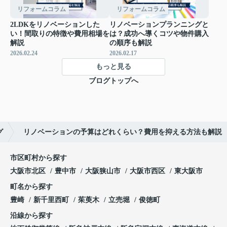
リフォームコラム
リフォームコラム
2LDKをリノベーションした
リノベーションプランニングと
い！間取りの特徴や費用相場を
は？成功へ導くコツや物件購入
解説
の順序も解説
2026.02.24
2026.02.17
もっと見る
ブログトップへ
グ
リノベーションの予算はどれくらい？費用を抑える方法も解説
市区町村から探す
大阪市北区
豊中市
大阪狭山市
大阪市西区
東大阪市
町名から探す
豊崎
新千里西町
茱萸木
立売堀
俊徳町
沿線から探す