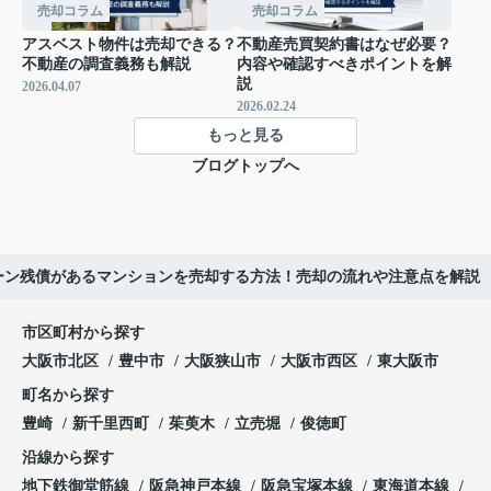
売却コラム
売却コラム
アスベスト物件は売却できる？
不動産売買契約書はなぜ必要？
不動産の調査義務も解説
内容や確認すべきポイントを解
説
2026.04.07
2026.02.24
もっと見る
ブログトップへ
ーン残債があるマンションを売却する方法！売却の流れや注意点を解説
市区町村から探す
大阪市北区
豊中市
大阪狭山市
大阪市西区
東大阪市
町名から探す
豊崎
新千里西町
茱萸木
立売堀
俊徳町
沿線から探す
地下鉄御堂筋線
阪急神戸本線
阪急宝塚本線
東海道本線