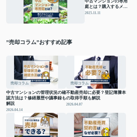
中古マンションの専用
庭とは？購入するメリ
ットとデメリットを解
2025.11.11
説！
”売却コラム”おすすめ記事
売却コラム
売却コラム
中古マンションの管理状況の確
不動産売却に必要？登記簿謄本
認方法は？修繕履歴や議事録も
の取得手順も解説
解説
2026.04.07
2026.04.14