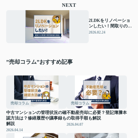
NEXT
2LDKをリノベーショ
ンしたい！間取りの特
徴や費用相場を解説
2026.02.24
”売却コラム”おすすめ記事
売却コラム
売却コラム
中古マンションの管理状況の確
不動産売却に必要？登記簿謄本
認方法は？修繕履歴や議事録も
の取得手順も解説
解説
2026.04.07
2026.04.14