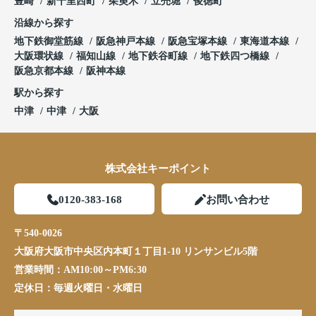
豊崎
新千里西町
茱萸木
立売堀
俊徳町
沿線から探す
地下鉄御堂筋線
阪急神戸本線
阪急宝塚本線
東海道本線
大阪環状線
福知山線
地下鉄谷町線
地下鉄四つ橋線
阪急京都本線
阪神本線
駅から探す
中津
中津
大阪
株式会社キーポイント
0120-383-168
お問い合わせ
〒540-0026
大阪府大阪市中央区内本町１丁目1-10 リンサンビル5階
営業時間：
AM10:00～PM6:30
定休日：
毎週火曜日・水曜日