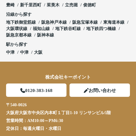
豊崎
新千里西町
茱萸木
立売堀
俊徳町
沿線から探す
地下鉄御堂筋線
阪急神戸本線
阪急宝塚本線
東海道本線
大阪環状線
福知山線
地下鉄谷町線
地下鉄四つ橋線
阪急京都本線
阪神本線
駅から探す
中津
中津
大阪
株式会社キーポイント
0120-383-168
お問い合わせ
〒540-0026
大阪府大阪市中央区内本町１丁目1-10 リンサンビル5階
営業時間：
AM10:00～PM6:30
定休日：
毎週火曜日・水曜日