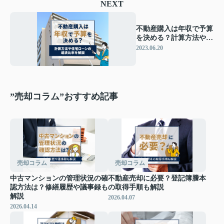
NEXT
不動産購入は年収で予算
を決める？計算方法や住
宅ローンの返済比率を解
2023.06.20
説
”売却コラム”おすすめ記事
売却コラム
売却コラム
中古マンションの管理状況の確
不動産売却に必要？登記簿謄本
認方法は？修繕履歴や議事録も
の取得手順も解説
解説
2026.04.07
2026.04.14