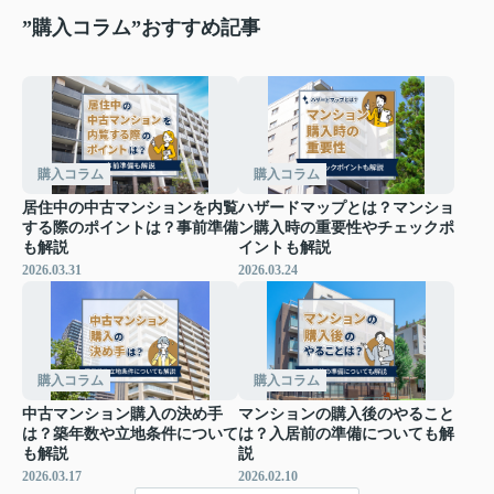
”購入コラム”おすすめ記事
購入コラム
購入コラム
居住中の中古マンションを内覧
ハザードマップとは？マンショ
する際のポイントは？事前準備
ン購入時の重要性やチェックポ
も解説
イントも解説
2026.03.31
2026.03.24
購入コラム
購入コラム
中古マンション購入の決め手
マンションの購入後のやること
は？築年数や立地条件について
は？入居前の準備についても解
も解説
説
2026.03.17
2026.02.10