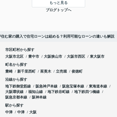
もっと見る
ブログトップへ
が住む家の購入で住宅ローンは組める？利用可能なローンの違いも解説
市区町村から探す
大阪市北区
豊中市
大阪狭山市
大阪市西区
東大阪市
町名から探す
豊崎
新千里西町
茱萸木
立売堀
俊徳町
沿線から探す
地下鉄御堂筋線
阪急神戸本線
阪急宝塚本線
東海道本線
大阪環状線
福知山線
地下鉄谷町線
地下鉄四つ橋線
阪急京都本線
阪神本線
駅から探す
中津
中津
大阪