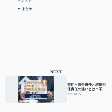
メリット
▼ まとめ
NEXT
契約不適合責任と瑕疵担
保責任の違いとは？不動
産売却で注意すべきポイ
2025.08.05
ント