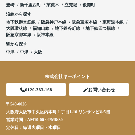
豊崎
新千里西町
茱萸木
立売堀
俊徳町
沿線から探す
地下鉄御堂筋線
阪急神戸本線
阪急宝塚本線
東海道本線
大阪環状線
福知山線
地下鉄谷町線
地下鉄四つ橋線
阪急京都本線
阪神本線
駅から探す
中津
中津
大阪
株式会社キーポイント
0120-383-168
お問い合わせ
〒540-0026
大阪府大阪市中央区内本町１丁目1-10 リンサンビル5階
営業時間：
AM10:00～PM6:30
定休日：
毎週火曜日・水曜日