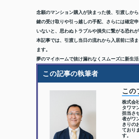
念願のマンション購入が決まった後、引渡しから
鍵の受け取りや引っ越しの手配、さらには確定申
いないと、思わぬトラブルや損失に繋がる恐れが
本記事では、引渡し当日の流れから入居前に済ま
ます。
夢のマイホームで抜け漏れなくスムーズに新生活
この記事の執筆者
この
株式会
タワマ
担当さ
者がワ
きりの
ており
す。