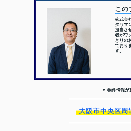
この
株式会
タワマ
担当さ
者がワ
きりの
ており
す。
▼ 物件情報が
大阪市中央区周