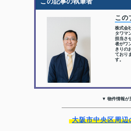
この記事の執筆者
この
株式会
タワマ
担当さ
者がワ
きりの
ており
す。
▼ 物件情報が
大阪市中央区周辺