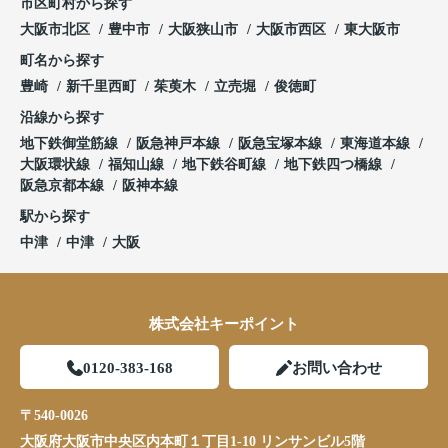
市区町村から探す
大阪市北区
豊中市
大阪狭山市
大阪市西区
東大阪市
町名から探す
豊崎
新千里西町
茱萸木
立売堀
俊徳町
沿線から探す
地下鉄御堂筋線
阪急神戸本線
阪急宝塚本線
東海道本線
大阪環状線
福知山線
地下鉄谷町線
地下鉄四つ橋線
阪急京都本線
阪神本線
駅から探す
中津
中津
大阪
株式会社キーポイント
0120-383-168
お問い合わせ
〒540-0026
大阪府大阪市中央区内本町１丁目1-10 リンサンビル5階