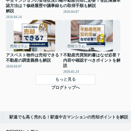
中古マンションの管理状況の確
不動産売却に必要？登記簿謄本
認方法は？修繕履歴や議事録も
の取得手順も解説
解説
2026.04.07
2026.04.14
売却コラム
売却コラム
アスベスト物件は売却できる？
不動産売買契約書はなぜ必要？
不動産の調査義務も解説
内容や確認すべきポイントを解
説
2026.04.07
2026.02.24
もっと見る
ブログトップへ
駅遠でも高く売れる！駅遠中古マンションの売却ポイントを解説