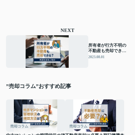
NEXT
所有者が行方不明の
不動産も売却でき
る？売却方法をご紹
2023.08.01
介
”売却コラム”おすすめ記事
売却コラム
売却コラム