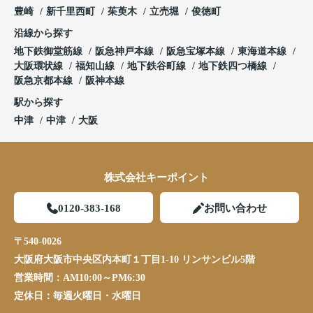
豊崎
新千里西町
茱萸木
立売堀
俊徳町
沿線から探す
地下鉄御堂筋線
阪急神戸本線
阪急宝塚本線
東海道本線
大阪環状線
福知山線
地下鉄谷町線
地下鉄四つ橋線
阪急京都本線
阪神本線
駅から探す
中津
中津
大阪
株式会社キーポイント
0120-383-168
お問い合わせ
〒540-0026
大阪府大阪市中央区内本町１丁目1-10 リンサンビル5階
営業時間：
AM10:00～PM6:30
定休日：
毎週火曜日・水曜日