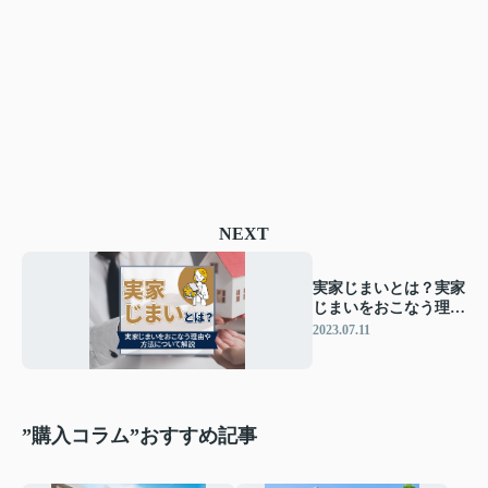
NEXT
実家じまいとは？実家
じまいをおこなう理由
や方法について解説
2023.07.11
”購入コラム”おすすめ記事