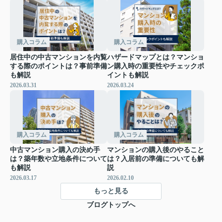
購入コラム
購入コラム
居住中の中古マンションを内覧
ハザードマップとは？マンショ
する際のポイントは？事前準備
ン購入時の重要性やチェックポ
も解説
イントも解説
2026.03.31
2026.03.24
購入コラム
購入コラム
中古マンション購入の決め手
マンションの購入後のやること
は？築年数や立地条件について
は？入居前の準備についても解
も解説
説
2026.03.17
2026.02.10
もっと見る
ブログトップへ