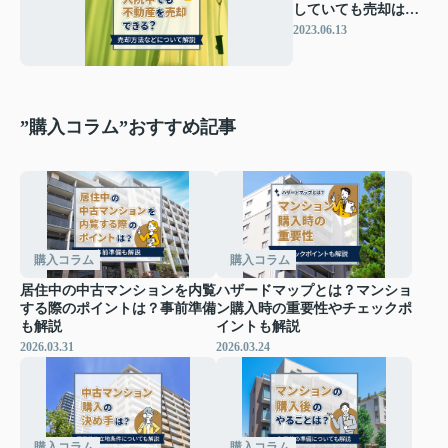
していても売却は可
能！売却方法を解説
2023.06.13
”購入コラム”おすすめ記事
購入コラム
購入コラム
居住中の中古マンションを内覧
ハザードマップとは？マンショ
する際のポイントは？事前準備
ン購入時の重要性やチェックポ
も解説
イントも解説
2026.03.31
2026.03.24
購入コラム
購入コラム