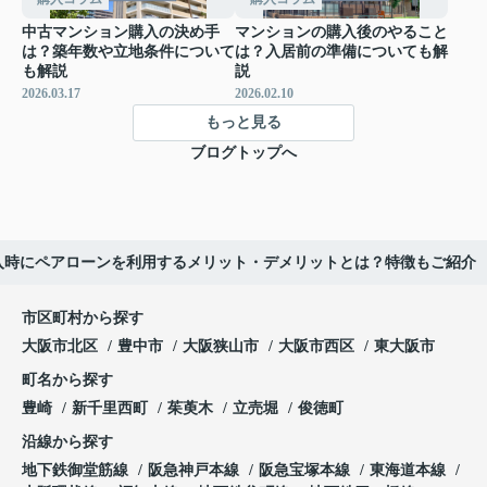
中古マンション購入の決め手
マンションの購入後のやること
は？築年数や立地条件について
は？入居前の準備についても解
も解説
説
2026.03.17
2026.02.10
もっと見る
ブログトップへ
入時にペアローンを利用するメリット・デメリットとは？特徴もご紹介
市区町村から探す
大阪市北区
豊中市
大阪狭山市
大阪市西区
東大阪市
町名から探す
豊崎
新千里西町
茱萸木
立売堀
俊徳町
沿線から探す
地下鉄御堂筋線
阪急神戸本線
阪急宝塚本線
東海道本線