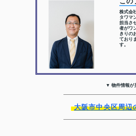
この
株式会
タワマ
担当さ
者がワ
きりの
ており
す。
▼ 物件情報が
大阪市中央区周辺