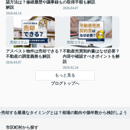
認方法は？修繕履歴や議事録も
の取得手順も解説
解説
2026.04.07
2026.04.14
売却コラム
売却コラム
アスベスト物件は売却できる？
不動産売買契約書はなぜ必要？
不動産の調査義務も解説
内容や確認すべきポイントを解
説
2026.04.07
2026.02.24
もっと見る
ブログトップへ
を売却する最適なタイミングとは？相場の動向や築年数から検討しよう
市区町村から探す