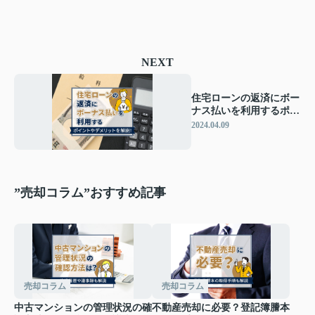
NEXT
住宅ローンの返済にボー
ナス払いを利用するポイ
ントやデメリットを解
2024.04.09
説！
”売却コラム”おすすめ記事
売却コラム
売却コラム
中古マンションの管理状況の確
不動産売却に必要？登記簿謄本