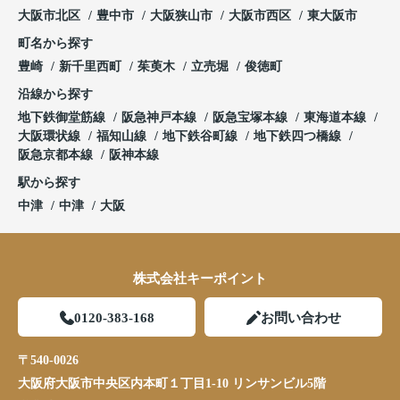
大阪市北区
豊中市
大阪狭山市
大阪市西区
東大阪市
町名から探す
豊崎
新千里西町
茱萸木
立売堀
俊徳町
沿線から探す
地下鉄御堂筋線
阪急神戸本線
阪急宝塚本線
東海道本線
大阪環状線
福知山線
地下鉄谷町線
地下鉄四つ橋線
阪急京都本線
阪神本線
駅から探す
中津
中津
大阪
株式会社キーポイント
0120-383-168
お問い合わせ
〒540-0026
大阪府大阪市中央区内本町１丁目1-10 リンサンビル5階