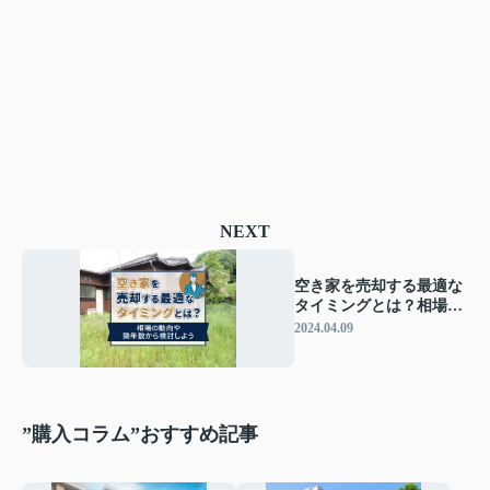
NEXT
空き家を売却する最適な
タイミングとは？相場の
動向や築年数から検討し
2024.04.09
よう
”購入コラム”おすすめ記事