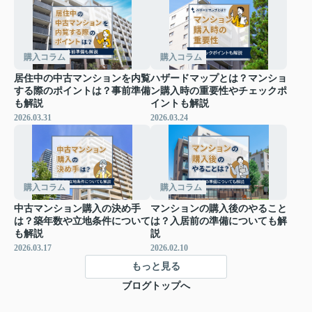
購入コラム
購入コラム
居住中の中古マンションを内覧
ハザードマップとは？マンショ
する際のポイントは？事前準備
ン購入時の重要性やチェックポ
も解説
イントも解説
2026.03.31
2026.03.24
購入コラム
購入コラム
中古マンション購入の決め手
マンションの購入後のやること
は？築年数や立地条件について
は？入居前の準備についても解
も解説
説
2026.03.17
2026.02.10
もっと見る
ブログトップへ