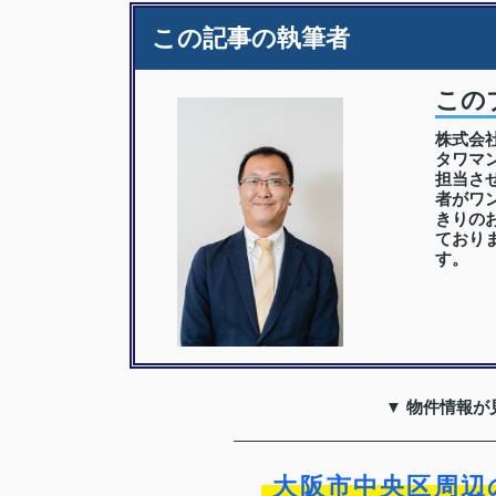
この記事の執筆者
この
株式会
タワマ
担当さ
者がワ
きりの
ており
す。
▼ 物件情報が
大阪市中央区周辺