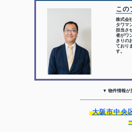
この
株式会
タワマ
担当さ
者がワ
きりの
ており
す。
▼ 物件情報が
大阪市中央