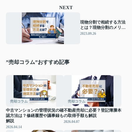
NEXT
現物分割で相続する方法
とは？現物分割のメリッ
ト・デメリットをご紹
2023.09.26
介！
”売却コラム”おすすめ記事
売却コラム
売却コラム
中古マンションの管理状況の確
不動産売却に必要？登記簿謄本
認方法は？修繕履歴や議事録も
の取得手順も解説
解説
2026.04.07
2026.04.14