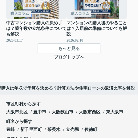
購入コラム
購入コラム
中古マンション購入の決め手
マンションの購入後のやること
は？築年数や立地条件について
は？入居前の準備についても解
も解説
説
2026.03.17
2026.02.10
もっと見る
ブログトップへ
産購入は年収で予算を決める？計算方法や住宅ローンの返済比率を解説
市区町村から探す
大阪市北区
豊中市
大阪狭山市
大阪市西区
東大阪市
町名から探す
豊崎
新千里西町
茱萸木
立売堀
俊徳町