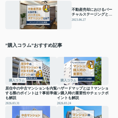
不動産売却におけるバー
チャルステージングと
は？メリットとやり方を
2023.06.27
解説
”購入コラム”おすすめ記事
購入コラム
購入コラム
居住中の中古マンションを内覧
ハザードマップとは？マンショ
する際のポイントは？事前準備
ン購入時の重要性やチェックポ
も解説
イントも解説
2026.03.31
2026.03.24