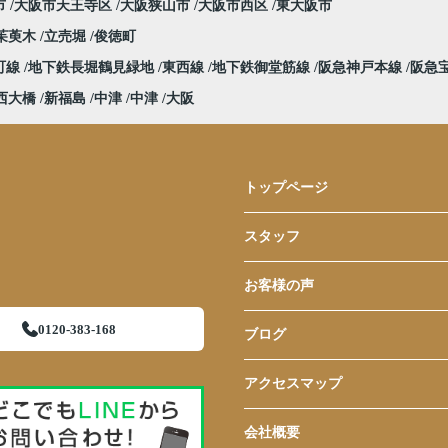
市
大阪市天王寺区
大阪狭山市
大阪市西区
東大阪市
茱萸木
立売堀
俊徳町
町線
地下鉄長堀鶴見緑地
東西線
地下鉄御堂筋線
阪急神戸本線
阪急
西大橋
新福島
中津
中津
大阪
トップページ
スタッフ
お客様の声
0120-383-168
ブログ
アクセスマップ
会社概要