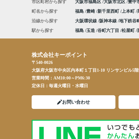
市区町村から探す
大阪市福島区
大阪市北区
豊中
町名から探す
福島
豊崎
新千里西町
上本町
沿線から探す
大阪環状線
阪神本線
地下鉄谷
駅から探す
福島
玉造
谷町六丁目
松屋町
株式会社キーポイント
〒540-0026
大阪府大阪市中央区内本町１丁目1-10 リンサンビル5階
営業時間：
AM10:00～PM6:30
定休日：
毎週火曜日・水曜日
お問い合わせ