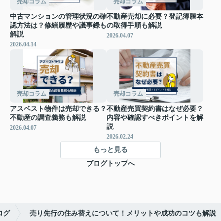
売却コラム
売却コラム
中古マンションの管理状況の確
不動産売却に必要？登記簿謄本
認方法は？修繕履歴や議事録も
の取得手順も解説
解説
2026.04.07
2026.04.14
売却コラム
売却コラム
アスベスト物件は売却できる？
不動産売買契約書はなぜ必要？
不動産の調査義務も解説
内容や確認すべきポイントを解
説
2026.04.07
2026.02.24
もっと見る
ブログトップへ
ログ
売り先行の住み替えについて！メリットや成功のコツも解説