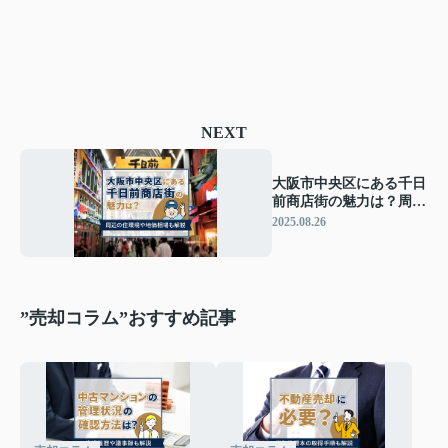
NEXT
大阪市中央区にある千日
前商店街の魅力は？周辺
の住環境や地価相場も解
2025.08.26
説
”売却コラム”おすすめ記事