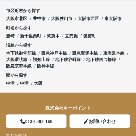
市区町村から探す
大阪市北区
豊中市
大阪狭山市
大阪市西区
東大阪市
町名から探す
豊崎
新千里西町
茱萸木
立売堀
俊徳町
沿線から探す
地下鉄御堂筋線
阪急神戸本線
阪急宝塚本線
東海道本線
大阪環状線
福知山線
地下鉄谷町線
地下鉄四つ橋線
阪急京都本線
阪神本線
駅から探す
中津
中津
大阪
株式会社キーポイント
0120-383-168
お問い合わせ
〒540-0026