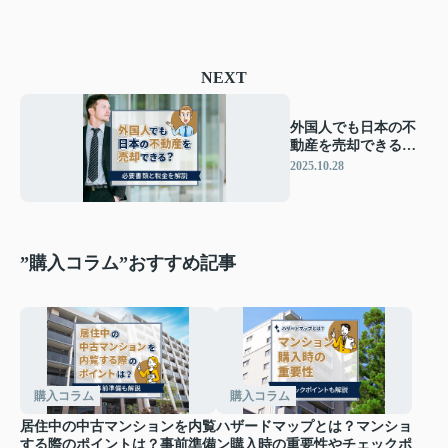
NEXT
外国人でも日本の不
動産を売却できる？
必要書類と税金を解
2025.10.28
説
”購入コラム”おすすめ記事
購入コラム
購入コラム
居住中の中古マンションを内覧
ハザードマップとは？マンショ
する際のポイントは？事前準備
ン購入時の重要性やチェックポ