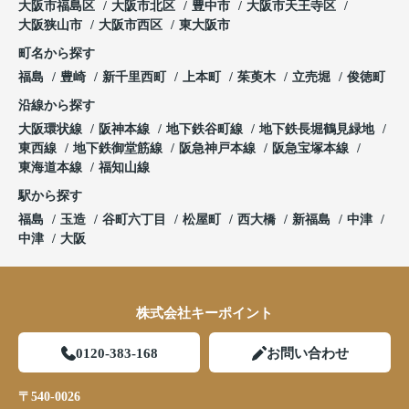
大阪市福島区
大阪市北区
豊中市
大阪市天王寺区
大阪狭山市
大阪市西区
東大阪市
町名から探す
福島
豊崎
新千里西町
上本町
茱萸木
立売堀
俊徳町
沿線から探す
大阪環状線
阪神本線
地下鉄谷町線
地下鉄長堀鶴見緑地
東西線
地下鉄御堂筋線
阪急神戸本線
阪急宝塚本線
東海道本線
福知山線
駅から探す
福島
玉造
谷町六丁目
松屋町
西大橋
新福島
中津
中津
大阪
株式会社キーポイント
0120-383-168
お問い合わせ
〒540-0026