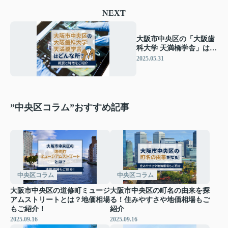
NEXT
大阪市中央区の「大阪歯
科大学 天満橋学舎」はど
んな所？概要と特徴をご
2025.05.31
紹介
”中央区コラム”おすすめ記事
中央区コラム
中央区コラム
大阪市中央区の道修町ミュージ
大阪市中央区の町名の由来を探
アムストリートとは？地価相場
る！住みやすさや地価相場もご
もご紹介！
紹介
2025.09.16
2025.09.16