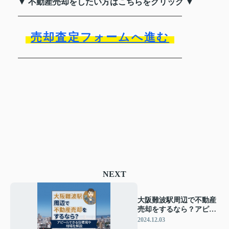
▼ 不動産売却をしたい方はこちらをクリック ▼
売却査定フォームへ進む
NEXT
大阪難波駅周辺で不動産
売却をするなら？アピー
ルできる住環境や相場を
2024.12.03
解説