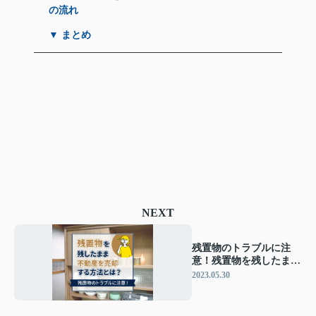
の流れ
▼ まとめ
NEXT
残置物のトラブルに注
意！残置物を残したまま
不動産を売却する方法と
2023.05.30
は？