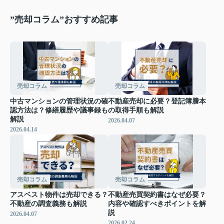
”売却コラム”おすすめ記事
売却コラム
売却コラム
中古マンションの管理状況の確
不動産売却に必要？登記簿謄本
認方法は？修繕履歴や議事録も
の取得手順も解説
解説
2026.04.07
2026.04.14
売却コラム
売却コラム
アスベスト物件は売却できる？
不動産売買契約書はなぜ必要？
不動産の調査義務も解説
内容や確認すべきポイントを解
説
2026.04.07
2026.02.24