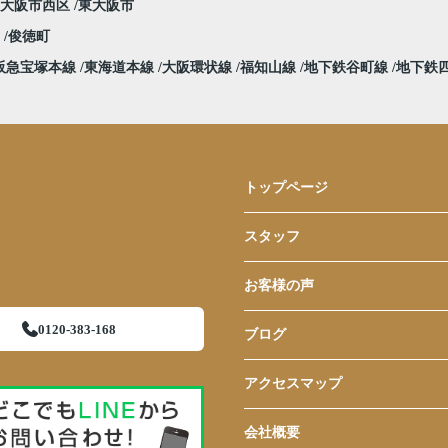
大阪市西区
東大阪市
堀
俊徳町
阪急宝塚本線
東海道本線
大阪環状線
福知山線
地下鉄谷町線
地下鉄
トップページ
スタッフ
お客様の声
0120-383-168
ブログ
アクセスマップ
会社概要