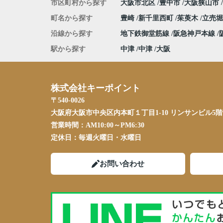
市区町村から探す
大阪市北区
豊中市
大阪狭山市
町名から探す
豊崎
新千里西町
茱萸木
立売
沿線から探す
地下鉄御堂筋線
阪急神戸本線
駅から探す
中津
中津
大阪
株式会社キーポイント
〒540-0026
大阪府大阪市中央区内本町１丁目1-10 リンサンビル5階
営業時間：
AM10:00～PM6:30
定休日：
毎週火曜日・水曜日
お問い合わせ