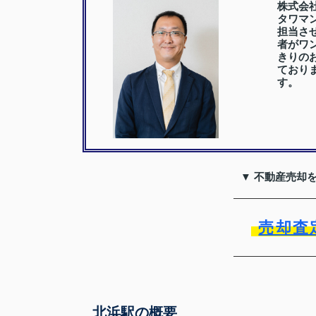
株式会
タワマ
担当さ
者がワ
きりの
ており
す。
▼ 不動産売却
売却査
北浜駅の概要