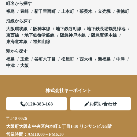
町名から探す
福島
豊崎
新千里西町
上本町
茱萸木
立売堀
俊徳町
沿線から探す
大阪環状線
阪神本線
地下鉄谷町線
地下鉄長堀鶴見緑地
東西線
地下鉄御堂筋線
阪急神戸本線
阪急宝塚本線
東海道本線
福知山線
駅から探す
福島
玉造
谷町六丁目
松屋町
西大橋
新福島
中津
中津
大阪
株式会社キーポイント
0120-383-168
お問い合わせ
〒540-0026
大阪府大阪市中央区内本町１丁目1-10 リンサンビル5階
営業時間：
AM10:00～PM6:30