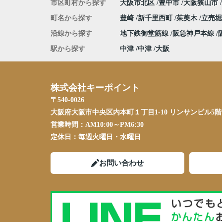
市区町村から探す
大阪市北区
豊中市
大阪狭山市
町名から探す
豊崎
新千里西町
茱萸木
立売
沿線から探す
地下鉄御堂筋線
阪急神戸本線
駅から探す
中津
中津
大阪
株式会社キーポイント
〒540-0026
大阪府大阪市中央区内本町１丁目1-10 リンサンビル5階
営業時間：
AM10:00～PM6:30
定休日：
毎週火曜日・水曜日
お問い合わせ