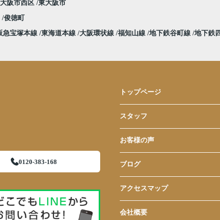
大阪市西区
東大阪市
堀
俊徳町
阪急宝塚本線
東海道本線
大阪環状線
福知山線
地下鉄谷町線
地下鉄
トップページ
スタッフ
お客様の声
0120-383-168
ブログ
アクセスマップ
会社概要