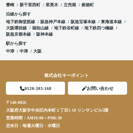
豊崎
新千里西町
茱萸木
立売堀
俊徳町
沿線から探す
地下鉄御堂筋線
阪急神戸本線
阪急宝塚本線
東海道本線
大阪環状線
福知山線
地下鉄谷町線
地下鉄四つ橋線
阪急京都本線
阪神本線
駅から探す
中津
中津
大阪
株式会社キーポイント
0120-383-168
お問い合わせ
〒540-0026
大阪府大阪市中央区内本町１丁目1-10 リンサンビル5階
営業時間：
AM10:00～PM6:30
定休日：
毎週火曜日・水曜日