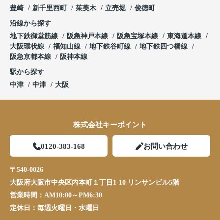
豊崎
新千里西町
茱萸木
立売堀
俊徳町
沿線から探す
地下鉄御堂筋線
阪急神戸本線
阪急宝塚本線
東海道本線
大阪環状線
福知山線
地下鉄谷町線
地下鉄四つ橋線
阪急京都本線
阪神本線
駅から探す
中津
中津
大阪
株式会社キーポイント
0120-383-168
お問い合わせ
〒540-0026
大阪府大阪市中央区内本町１丁目1-10 リンサンビル5階
営業時間：
AM10:00～PM6:30
定休日：
毎週火曜日・水曜日