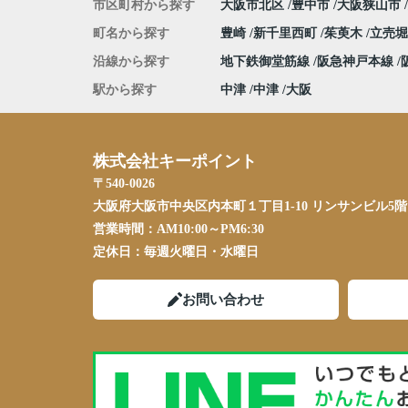
市区町村から探す
大阪市北区
豊中市
大阪狭山市
町名から探す
豊崎
新千里西町
茱萸木
立売
沿線から探す
地下鉄御堂筋線
阪急神戸本線
駅から探す
中津
中津
大阪
株式会社キーポイント
〒540-0026
大阪府大阪市中央区内本町１丁目1-10 リンサンビル5階
営業時間：
AM10:00～PM6:30
定休日：
毎週火曜日・水曜日
お問い合わせ