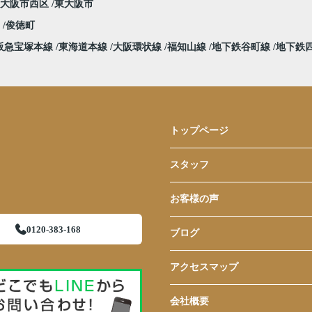
大阪市西区
東大阪市
堀
俊徳町
阪急宝塚本線
東海道本線
大阪環状線
福知山線
地下鉄谷町線
地下鉄
トップページ
スタッフ
お客様の声
0120-383-168
ブログ
アクセスマップ
会社概要