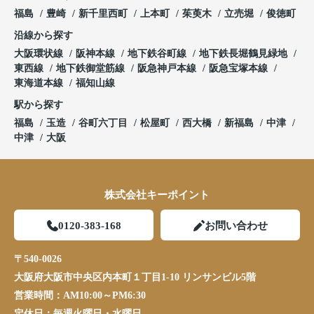
福島
豊崎
新千里西町
上本町
茱萸木
立売堀
俊徳町
沿線から探す
大阪環状線
阪神本線
地下鉄谷町線
地下鉄長堀鶴見緑地
東西線
地下鉄御堂筋線
阪急神戸本線
阪急宝塚本線
東海道本線
福知山線
駅から探す
福島
玉造
谷町六丁目
松屋町
西大橋
新福島
中津
中津
大阪
株式会社キーポイント
0120-383-168
お問い合わせ
〒540-0026
大阪府大阪市中央区内本町１丁目1-10 リンサンビル5階
営業時間：
AM10:00～PM6:30
定休日：
毎週火曜日・水曜日