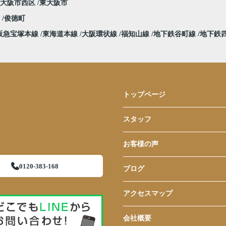
大阪市西区
東大阪市
堀
俊徳町
阪急宝塚本線
東海道本線
大阪環状線
福知山線
地下鉄谷町線
地下鉄
トップページ
スタッフ
お客様の声
0120-383-168
ブログ
アクセスマップ
会社概要