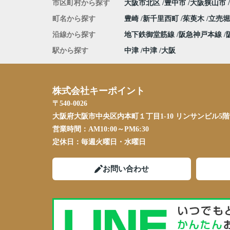
市区町村から探す
大阪市北区
豊中市
大阪狭山市
町名から探す
豊崎
新千里西町
茱萸木
立売
沿線から探す
地下鉄御堂筋線
阪急神戸本線
駅から探す
中津
中津
大阪
株式会社キーポイント
〒540-0026
大阪府大阪市中央区内本町１丁目1-10 リンサンビル5階
営業時間：
AM10:00～PM6:30
定休日：
毎週火曜日・水曜日
お問い合わせ