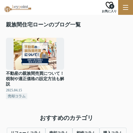
0
お気に入り
親族間住宅ローンのブログ一覧
不動産の親族間売買について！
税制や適正価格の設定方法も解
説
2025.04.15
売却コラム
おすすめのカテゴリ
リフォームコラム
売却コラム
相続コラム
購入コラム