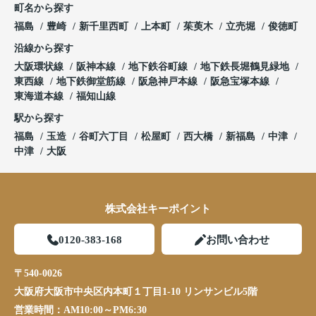
町名から探す
福島
豊崎
新千里西町
上本町
茱萸木
立売堀
俊徳町
沿線から探す
大阪環状線
阪神本線
地下鉄谷町線
地下鉄長堀鶴見緑地
東西線
地下鉄御堂筋線
阪急神戸本線
阪急宝塚本線
東海道本線
福知山線
駅から探す
福島
玉造
谷町六丁目
松屋町
西大橋
新福島
中津
中津
大阪
株式会社キーポイント
0120-383-168
お問い合わせ
〒540-0026
大阪府大阪市中央区内本町１丁目1-10 リンサンビル5階
営業時間：
AM10:00～PM6:30