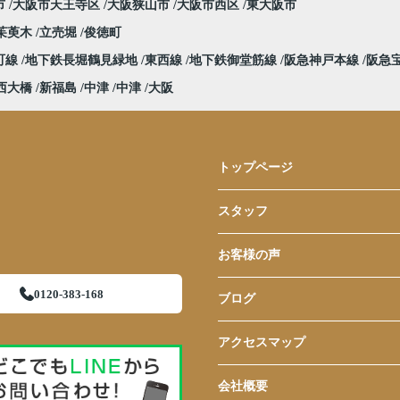
市
大阪市天王寺区
大阪狭山市
大阪市西区
東大阪市
茱萸木
立売堀
俊徳町
町線
地下鉄長堀鶴見緑地
東西線
地下鉄御堂筋線
阪急神戸本線
阪急
西大橋
新福島
中津
中津
大阪
トップページ
スタッフ
お客様の声
0120-383-168
ブログ
アクセスマップ
会社概要