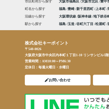
市区町村から探す
大阪市福島区
大阪市北区
豊中
町名から探す
福島
豊崎
新千里西町
上本町
沿線から探す
大阪環状線
阪神本線
地下鉄谷
駅から探す
福島
玉造
谷町六丁目
松屋町
株式会社キーポイント
〒540-0026
大阪府大阪市中央区内本町１丁目1-10 リンサンビル5階
営業時間：
AM10:00～PM6:30
定休日：
毎週火曜日・水曜日
お問い合わせ