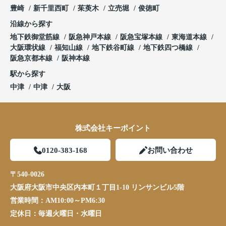
豊崎
新千里西町
茱萸木
立売堀
俊徳町
沿線から探す
地下鉄御堂筋線
阪急神戸本線
阪急宝塚本線
東海道本線
大阪環状線
福知山線
地下鉄谷町線
地下鉄四つ橋線
阪急京都本線
阪神本線
駅から探す
中津
中津
大阪
株式会社キーポイント
0120-383-168
お問い合わせ
〒540-0026
大阪府大阪市中央区内本町１丁目1-10 リンサンビル5階
営業時間：
AM10:00～PM6:30
定休日：
毎週火曜日・水曜日