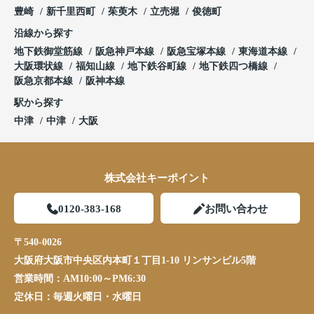
豊崎
新千里西町
茱萸木
立売堀
俊徳町
沿線から探す
地下鉄御堂筋線
阪急神戸本線
阪急宝塚本線
東海道本線
大阪環状線
福知山線
地下鉄谷町線
地下鉄四つ橋線
阪急京都本線
阪神本線
駅から探す
中津
中津
大阪
株式会社キーポイント
0120-383-168
お問い合わせ
〒540-0026
大阪府大阪市中央区内本町１丁目1-10 リンサンビル5階
営業時間：
AM10:00～PM6:30
定休日：
毎週火曜日・水曜日