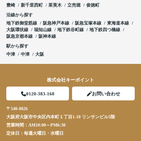
豊崎
新千里西町
茱萸木
立売堀
俊徳町
沿線から探す
地下鉄御堂筋線
阪急神戸本線
阪急宝塚本線
東海道本線
大阪環状線
福知山線
地下鉄谷町線
地下鉄四つ橋線
阪急京都本線
阪神本線
駅から探す
中津
中津
大阪
株式会社キーポイント
0120-383-168
お問い合わせ
〒540-0026
大阪府大阪市中央区内本町１丁目1-10 リンサンビル5階
営業時間：
AM10:00～PM6:30
定休日：
毎週火曜日・水曜日