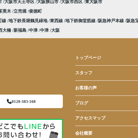
市
大阪市天王寺区
大阪狭山市
大阪市西区
東大阪市
茱萸木
立売堀
俊徳町
町線
地下鉄長堀鶴見緑地
東西線
地下鉄御堂筋線
阪急神戸本線
阪急
西大橋
新福島
中津
中津
大阪
トップページ
スタッフ
お客様の声
0120-383-168
ブログ
アクセスマップ
会社概要