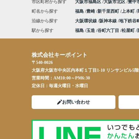
市区町村から探す
大阪市福島区
大阪市北区
豊中
町名から探す
福島
豊崎
新千里西町
上本町
沿線から探す
大阪環状線
阪神本線
地下鉄谷
駅から探す
福島
玉造
谷町六丁目
松屋町
株式会社キーポイント
〒540-0026
大阪府大阪市中央区内本町１丁目1-10 リンサンビル5階
営業時間：
AM10:00～PM6:30
定休日：
毎週火曜日・水曜日
お問い合わせ